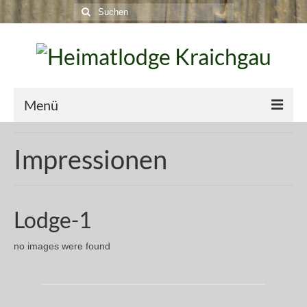
Suche
nach:
Menü
Startseite
Impressionen
Kontakt
Impressionen
Lodge-1
Buchen
no images were found