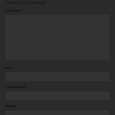
Felder sind mit
*
markiert
Kommentar
*
Name
E-Mail-Adresse
Website